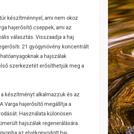
 natúr készítménnyel, ami nem okoz
rga hajerősítő cseppek, ami az
ális választás. Visszaadja a haj
egerősíti. 21 gyógynövény koncentrált
 hatóanyagoknak a hajszálak
belső szerkezetét erősíthetjük meg a
zt a készítményt alkalmazzuk és az
A Varga hajerősítő megállítja a
nyodását. Használata különösen
kimerült hajszálak regenerálására.
gyonba az elvékonyodott haj