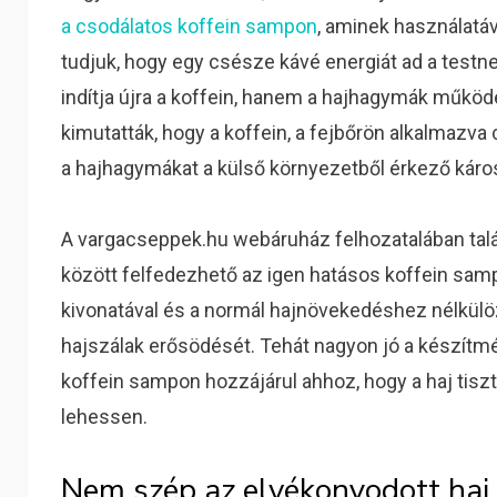
a csodálatos koffein sampon
, aminek használatá
tudjuk, hogy egy csésze kávé energiát ad a testn
indítja újra a koffein, hanem a hajhagymák működé
kimutatták, hogy a koffein, a fejbőrön alkalmazva 
a hajhagymákat a külső környezetből érkező káros
A vargacseppek.hu webáruház felhozatalában tal
között felfedezhető az igen hatásos koffein sam
kivonatával és a normál hajnövekedéshez nélkülö
hajszálak erősödését. Tehát nagyon jó a készítmé
koffein sampon hozzájárul ahhoz, hogy a haj tisz
lehessen.
Nem szép az elvékonyodott haj