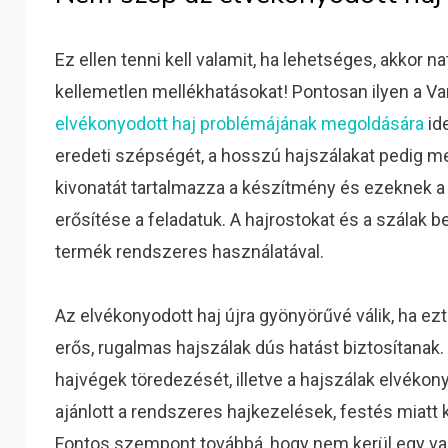
Ez ellen tenni kell valamit, ha lehetséges, akkor
kellemetlen mellékhatásokat! Pontosan ilyen a Va
elvékonyodott haj problémájának megoldására
ide
eredeti szépségét, a hosszú hajszálakat pedig m
kivonatát tartalmazza a készítmény és ezeknek a
erősítése a feladatuk. A hajrostokat és a szálak 
termék rendszeres használatával.
Az elvékonyodott haj újra gyönyörűvé válik, ha e
erős, rugalmas hajszálak dús hatást biztosítanak. 
hajvégek töredezését, illetve a hajszálak elvéko
ajánlott a rendszeres hajkezelések, festés miatt 
Fontos szempont továbbá, hogy nem kerül egy va