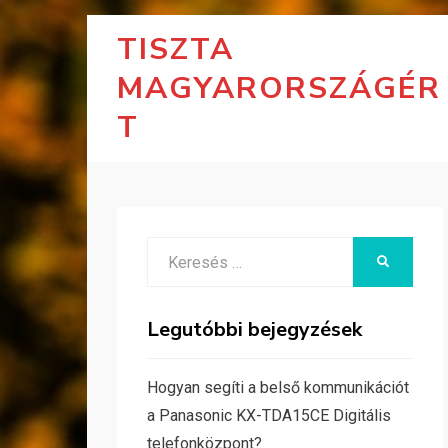
TISZTA
MAGYARORSZÁGÉR
T
Search
KERESÉS
for:
Legutóbbi bejegyzések
Hogyan segíti a belső kommunikációt
a Panasonic KX-TDA15CE Digitális
telefonközpont?