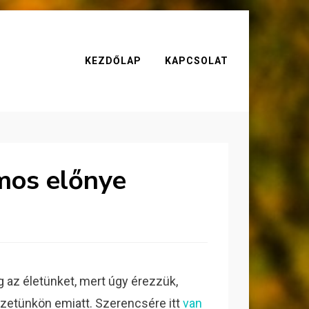
KEZDŐLAP
KAPCSOLAT
mos előnye
 az életünket, mert úgy érezzük,
nézetünkön emiatt. Szerencsére itt
van