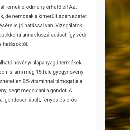
val remek eredmény érhető el! Azt
ek, de nemcsak a kimerült szervezetet
sére is jó hatással van. Vizsgálatok
csökkenti annak kiszáradását, így védi
 hatásoktól.
álható növényi alapanyagú termékek
pon is, ami még 15 féle gyógynövény
zhetetlen B5-vitaminnal támogatja a
ny, segít megoldani a gondot. A
ta, gondosan ápolt, fényes és erős