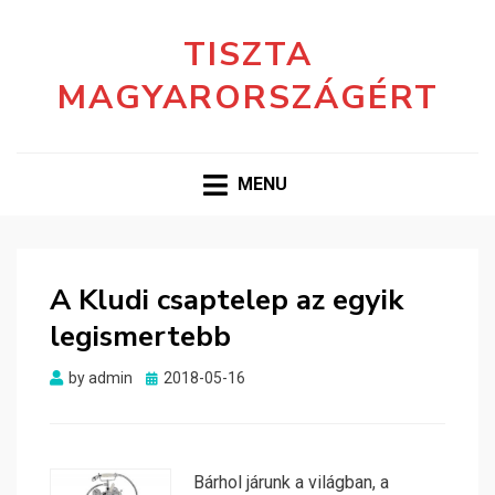
TISZTA
MAGYARORSZÁGÉRT
MENU
A Kludi csaptelep az egyik
legismertebb
Posted
by
admin
2018-05-16
on
Bárhol járunk a világban, a