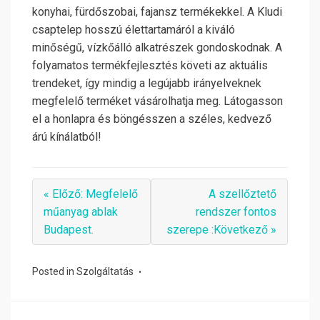
konyhai, fürdőszobai, fajansz termékekkel. A Kludi
csaptelep hosszú élettartamáról a kiváló
minőségű, vízkőálló alkatrészek gondoskodnak. A
folyamatos termékfejlesztés követi az aktuális
trendeket, így mindig a legújabb irányelveknek
megfelelő terméket vásárolhatja meg. Látogasson
el a honlapra és böngésszen a széles, kedvező
árú kínálatból!
« Előző: Megfelelő
A szellőztető
műanyag ablak
rendszer fontos
Budapest.
szerepe :Következő »
Posted in
Szolgáltatás