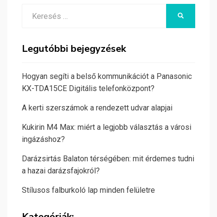
Search
KERESÉS
for:
Legutóbbi bejegyzések
Hogyan segíti a belső kommunikációt a Panasonic
KX-TDA15CE Digitális telefonközpont?
A kerti szerszámok a rendezett udvar alapjai
Kukirin M4 Max: miért a legjobb választás a városi
ingázáshoz?
Darázsirtás Balaton térségében: mit érdemes tudni
a hazai darázsfajokról?
Stílusos falburkoló lap minden felületre
Kategóriák: