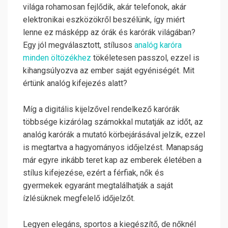
világa rohamosan fejlődik, akár telefonok, akár
elektronikai eszközökről beszélünk, így miért
lenne ez másképp az órák és karórák világában?
Egy jól megválasztott, stílusos
analóg karóra
minden öltözékhez
tökéletesen passzol, ezzel is
kihangsúlyozva az ember saját egyéniségét. Mit
értünk analóg kifejezés alatt?
Míg a digitális kijelzővel rendelkező karórák
többsége kizárólag számokkal mutatják az időt, az
analóg karórák a mutató körbejárásával jelzik, ezzel
is megtartva a hagyományos időjelzést. Manapság
már egyre inkább teret kap az emberek életében a
stílus kifejezése, ezért a férfiak, nők és
gyermekek egyaránt megtalálhatják a saját
ízlésüknek megfelelő időjelzőt.
Legyen elegáns, sportos a kiegészítő, de nőknél