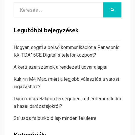
Search
KERESÉS
for:
Legutóbbi bejegyzések
Hogyan segíti a belső kommunikációt a Panasonic
KX-TDA15CE Digitális telefonközpont?
A kerti szerszámok a rendezett udvar alapjai
Kukirin M4 Max: miért a legjobb választás a városi
ingázáshoz?
Darázsirtás Balaton térségében: mit érdemes tudni
a hazai darázsfajokról?
Stílusos falburkoló lap minden felületre
Kategóriák: