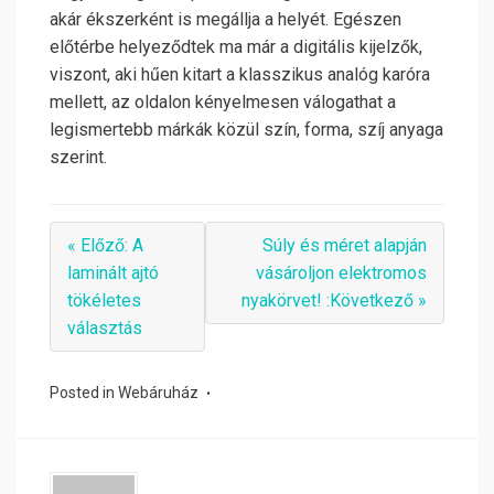
akár ékszerként is megállja a helyét. Egészen
előtérbe helyeződtek ma már a digitális kijelzők,
viszont, aki hűen kitart a klasszikus analóg karóra
mellett, az oldalon kényelmesen válogathat a
legismertebb márkák közül szín, forma, szíj anyaga
szerint.
« Előző: A
Súly és méret alapján
laminált ajtó
vásároljon elektromos
tökéletes
nyakörvet! :Következő »
választás
Posted in
Webáruház