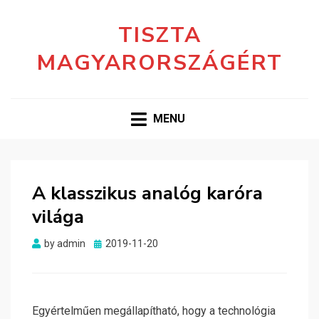
TISZTA
MAGYARORSZÁGÉRT
MENU
A klasszikus analóg karóra
világa
Posted
by
admin
2019-11-20
on
Egyértelműen megállapítható, hogy a technológia