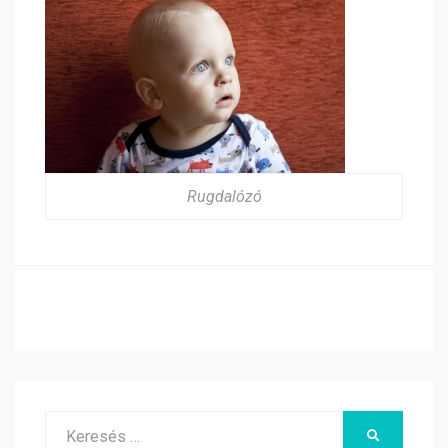
Rugdalózó
Search
KERESÉS
for: