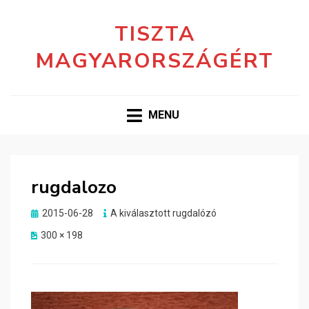
TISZTA
MAGYARORSZÁGÉRT
MENU
rugdalozo
Posted
2015-06-28
A kiválasztott rugdalózó
on
300 × 198