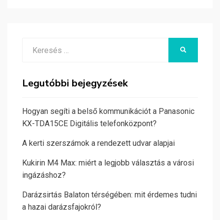
Search
KERESÉS
for:
Legutóbbi bejegyzések
Hogyan segíti a belső kommunikációt a Panasonic
KX-TDA15CE Digitális telefonközpont?
A kerti szerszámok a rendezett udvar alapjai
Kukirin M4 Max: miért a legjobb választás a városi
ingázáshoz?
Darázsirtás Balaton térségében: mit érdemes tudni
a hazai darázsfajokról?