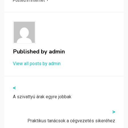
Posted in
Internet
Published by
admin
View all posts by admin
Bejegyzés
<
navigáció
A szivattyú árak egyre jobbak
>
Praktikus tanácsok a cégvezetés sikeréhez