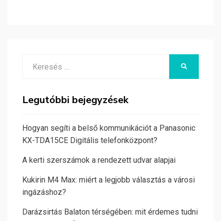
Search
KERESÉS
for:
Legutóbbi bejegyzések
Hogyan segíti a belső kommunikációt a Panasonic
KX-TDA15CE Digitális telefonközpont?
A kerti szerszámok a rendezett udvar alapjai
Kukirin M4 Max: miért a legjobb választás a városi
ingázáshoz?
Darázsirtás Balaton térségében: mit érdemes tudni