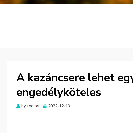
A kazáncsere lehet eg
engedélyköteles
Posted
by
seditor
2022-12-13
on