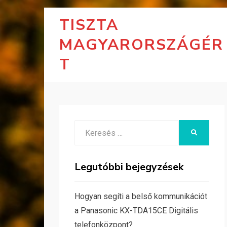
TISZTA
MAGYARORSZÁGÉR
T
Search
KERESÉS
for:
Legutóbbi bejegyzések
Hogyan segíti a belső kommunikációt
a Panasonic KX-TDA15CE Digitális
telefonközpont?