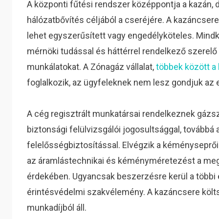
A központi fűtési rendszer középpontja a kazán
hálózatbővítés céljából a cseréjére. A kazáncsere
lehet egyszerűsített vagy engedélyköteles. Mind
mérnöki tudással és háttérrel rendelkező szerelő
munkálatokat. A Zónagáz vállalat,
többek között a
foglalkozik, az ügyfeleknek nem lesz gondjuk az
A cég regisztrált munkatársai rendelkeznek gázs
biztonsági felülvizsgálói jogosultsággal, továb
felelősségbiztosítással. Elvégzik a kéményseprő
az áramlástechnikai és kéményméretezést a meg
érdekében. Ugyancsak beszerzésre kerül a többi e
érintésvédelmi szakvélemény. A kazáncsere költ
munkadíjból áll.