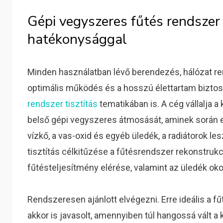
Gépi vegyszeres fűtés rendszer
hatékonysággal
Minden használatban lévő berendezés, hálózat re
optimális működés és a hosszú élettartam bizto
rendszer tisztítás
tematikában is. A cég vállalja a
belső gépi vegyszeres átmosását, aminek során elt
vízkő, a vas-oxid és egyéb üledék, a radiátorok le
tisztítás célkitűzése a fűtésrendszer rekonstrukci
fűtésteljesítmény elérése, valamint az üledék o
Rendszeresen ajánlott elvégezni. Erre ideális a fű
akkor is javasolt, amennyiben túl hangossá vált a