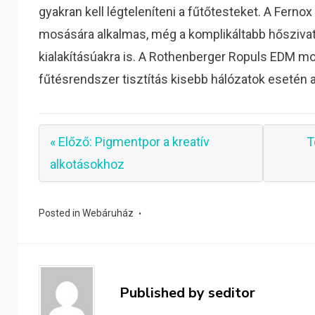
gyakran kell légteleníteni a fűtőtesteket. A Fern
mosására alkalmas, még a komplikáltabb hőszivat
kialakításúakra is. A Rothenberger Ropuls EDM 
fűtésrendszer tisztítás kisebb hálózatok esetén 
« Előző: Pigmentpor a kreatív
T
alkotásokhoz
Posted in
Webáruház
Published by
seditor