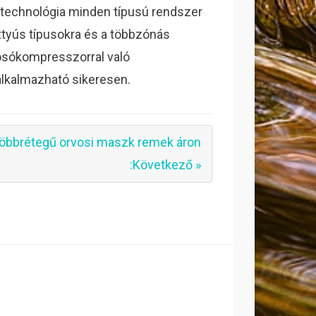
ox technológia minden típusú rendszer
tyús típusokra és a többzónás
mosókompresszorral való
alkalmazható sikeresen.
öbbrétegű orvosi maszk remek áron
:Következő »