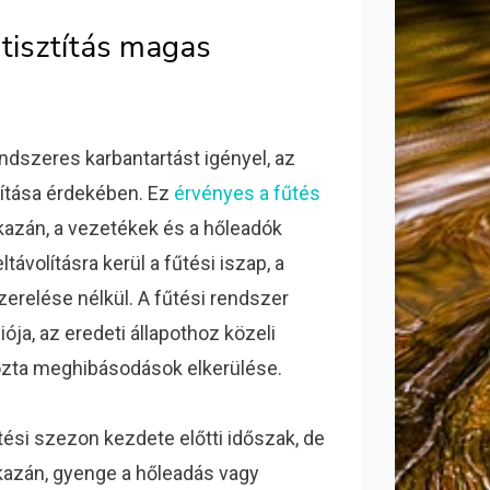
 tisztítás magas
ndszeres karbantartást igényel, az
sítása érdekében. Ez
érvényes a fűtés
 kazán, a vezetékek és a hőleadók
ávolításra kerül a fűtési iszap, a
szerelése nélkül. A fűtési rendszer
ója, az eredeti állapothoz közeli
kozta meghibásodások elkerülése.
tési szezon kezdete előtti időszak, de
 kazán, gyenge a hőleadás vagy