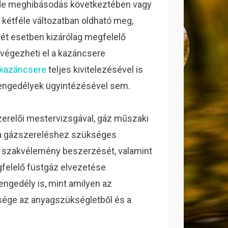
, de meghibásodás következtében vagy
 kétféle változatban oldható meg,
két esetben kizárólag megfelelő
 végezheti el a kazáncsere
 kazáncsere
teljes kivitelezésével is
 engedélyek ügyintézésével sem.
zerelői mestervizsgával, gáz műszaki
bá a gázszereléshez szükséges
i szakvélemény beszerzését, valamint
felelő füstgáz elvezetése
ngedély is, mint amilyen az
sége az anyagszükségletből és a