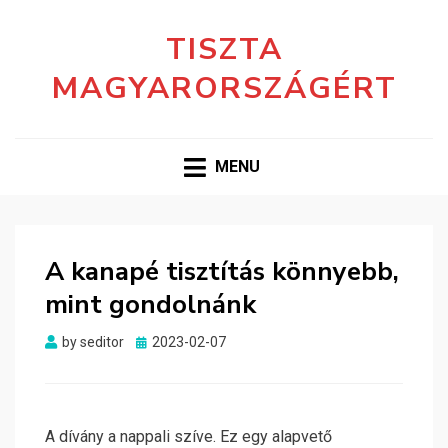
TISZTA
MAGYARORSZÁGÉRT
MENU
A kanapé tisztítás könnyebb,
mint gondolnánk
Posted
by
seditor
2023-02-07
on
A dívány a nappali szíve. Ez egy alapvető