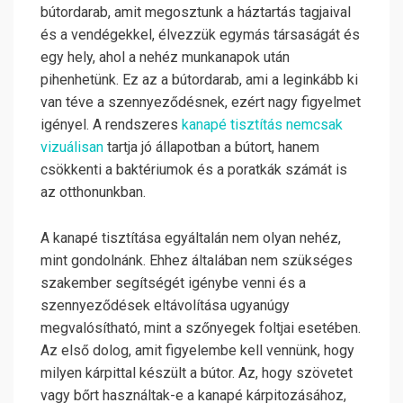
bútordarab, amit megosztunk a háztartás tagjaival
és a vendégekkel, élvezzük egymás társaságát és
egy hely, ahol a nehéz munkanapok után
pihenhetünk. Ez az a bútordarab, ami a leginkább ki
van téve a szennyeződésnek, ezért nagy figyelmet
igényel. A rendszeres
kanapé tisztítás nemcsak
vizuálisan
tartja jó állapotban a bútort, hanem
csökkenti a baktériumok és a poratkák számát is
az otthonunkban.
A kanapé tisztítása egyáltalán nem olyan nehéz,
mint gondolnánk. Ehhez általában nem szükséges
szakember segítségét igénybe venni és a
szennyeződések eltávolítása ugyanúgy
megvalósítható, mint a szőnyegek foltjai esetében.
Az első dolog, amit figyelembe kell vennünk, hogy
milyen kárpittal készült a bútor. Az, hogy szövetet
vagy bőrt használtak-e a kanapé kárpitozásához,