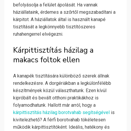
befolyásolja a felület ápolását. Ha vannak
háziállataink, érdemes a szőrtől megszabadítani a
kárpitot. A háziállatok által is használt kanapé
tisztítását a legkönnyebb tisztítószeres
ruhahengerrel elvégezni.
Kárpittisztítás házilag a
makacs foltok ellen
A kanapék tisztítására különböző szerek állnak
rendelkezésre. A dorgériákban a legkülönfélébb
készítmények közül választhatunk. Ezen kívül
kipróbált és bevált otthoni praktikákhoz is
folyamodhatunk. Hallott már arról, hogy a
kárpittisztítás házilag borotvahab segítségével
is
kivitelezhető? A férfi borotvahab tökéletesen
működik kárpittisztítóként. Ideális, hatékony és