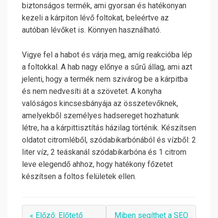
biztonságos termék, ami gyorsan és hatékonyan
kezeli a kárpiton lévő foltokat, beleértve az
autóban lévőket is. Könnyen használható.
Vigye fel a habot és várja meg, amíg reakcióba lép
a foltokkal. A hab nagy előnye a sűrű állag, ami azt
jelenti, hogy a termék nem szivárog be a kárpitba
és nem nedvesíti át a szövetet. A konyha
valóságos kincsesbányája az összetevőknek,
amelyekből személyes hadsereget hozhatunk
létre, ha a kárpittisztítás házilag történik. Készítsen
oldatot citromléből, szódabikarbónából és vízből: 2
liter víz, 2 teáskanál szódabikarbóna és 1 citrom
leve elegendő ahhoz, hogy hatékony főzetet
készítsen a foltos felületek ellen.
« Előző: Előtető
Miben segíthet a SEO