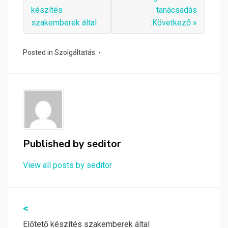
készítés
tanácsadás
szakemberek által
:Következő »
Posted in
Szolgáltatás
Published by
seditor
View all posts by seditor
Bejegyzés
<
navigáció
Előtető készítés szakemberek által