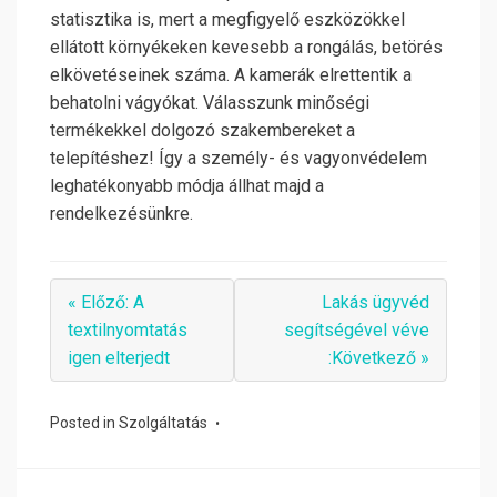
statisztika is, mert a megfigyelő eszközökkel
ellátott környékeken kevesebb a rongálás, betörés
elkövetéseinek száma. A kamerák elrettentik a
behatolni vágyókat. Válasszunk minőségi
termékekkel dolgozó szakembereket a
telepítéshez! Így a személy- és vagyonvédelem
leghatékonyabb módja állhat majd a
rendelkezésünkre.
« Előző: A
Lakás ügyvéd
textilnyomtatás
segítségével véve
igen elterjedt
:Következő »
Posted in
Szolgáltatás