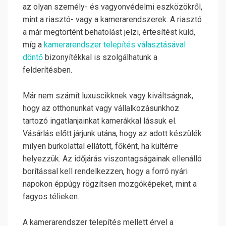
az olyan személy- és vagyonvédelmi eszközökről,
mint a riasztó- vagy a kamerarendszerek. A riasztó
a már megtörtént behatolást jelzi, értesítést küld,
míg a
kamerarendszer telepítés választásával
döntő
bizonyítékkal is szolgálhatunk a
felderítésben.
Már nem számít luxuscikknek vagy kiváltságnak,
hogy az otthonunkat vagy vállalkozásunkhoz
tartozó ingatlanjainkat kamerákkal lássuk el.
Vásárlás előtt járjunk utána, hogy az adott készülék
milyen burkolattal ellátott, főként, ha kültérre
helyezzük. Az időjárás viszontagságainak ellenálló
borítással kell rendelkezzen, hogy a forró nyári
napokon éppúgy rögzítsen mozgóképeket, mint a
fagyos télieken.
A kamerarendszer telepítés mellett érvel a