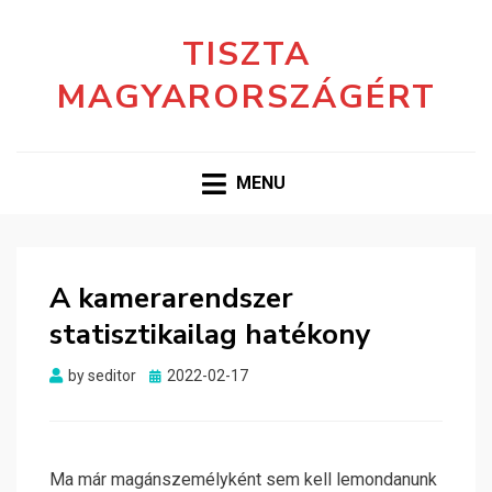
TISZTA
MAGYARORSZÁGÉRT
MENU
A kamerarendszer
statisztikailag hatékony
Posted
by
seditor
2022-02-17
on
Ma már magánszemélyként sem kell lemondanunk