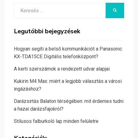
Search
KERESÉS
for:
Legutóbbi bejegyzések
Hogyan segíti a belső kommunikációt a Panasonic
KX-TDA15CE Digitális telefonközpont?
A kerti szerszámok a rendezett udvar alapjai
Kukirin M4 Max: miért a legjobb választás a városi
ingázáshoz?
Darázsirtás Balaton térségében: mit érdemes tudni
a hazai darázsfajokról?
Stílusos falburkoló lap minden felületre