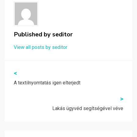
Published by
seditor
View all posts by seditor
Bejegyzés
<
navigáció
A textilnyomtatás igen elterjedt
>
Lakás ügyvéd segítségével véve