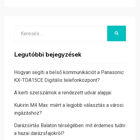
Search
KERESÉS
for:
Legutóbbi bejegyzések
Hogyan segíti a belső kommunikációt a Panasonic
KX-TDA15CE Digitális telefonközpont?
A kerti szerszámok a rendezett udvar alapjai
Kukirin M4 Max: miért a legjobb választás a városi
ingázáshoz?
Darázsirtás Balaton térségében: mit érdemes tudni
a hazai darázsfajokról?