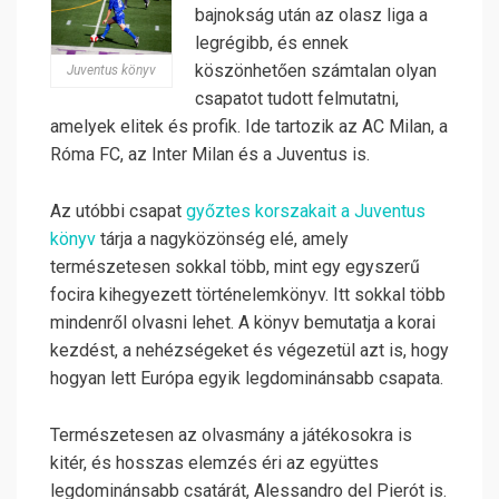
bajnokság után az olasz liga a
legrégibb, és ennek
köszönhetően számtalan olyan
Juventus könyv
csapatot tudott felmutatni,
amelyek elitek és profik. Ide tartozik az AC Milan, a
Róma FC, az Inter Milan és a Juventus is.
Az utóbbi csapat
győztes korszakait a Juventus
könyv
tárja a nagyközönség elé, amely
természetesen sokkal több, mint egy egyszerű
focira kihegyezett történelemkönyv. Itt sokkal több
mindenről olvasni lehet. A könyv bemutatja a korai
kezdést, a nehézségeket és végezetül azt is, hogy
hogyan lett Európa egyik legdominánsabb csapata.
Természetesen az olvasmány a játékosokra is
kitér, és hosszas elemzés éri az együttes
legdominánsabb csatárát, Alessandro del Pierót is.