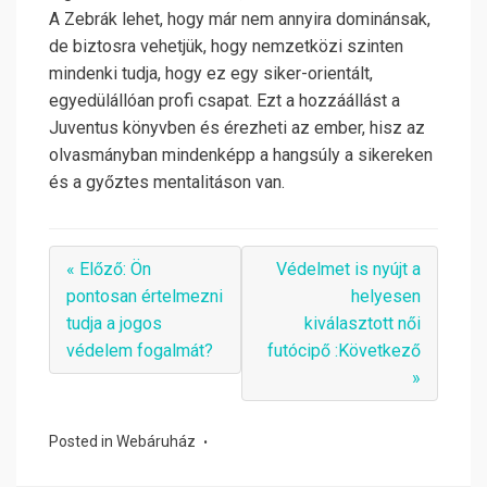
A Zebrák lehet, hogy már nem annyira dominánsak,
de biztosra vehetjük, hogy nemzetközi szinten
mindenki tudja, hogy ez egy siker-orientált,
egyedülállóan profi csapat. Ezt a hozzáállást a
Juventus könyvben és érezheti az ember, hisz az
olvasmányban mindenképp a hangsúly a sikereken
és a győztes mentalitáson van.
« Előző: Ön
Védelmet is nyújt a
pontosan értelmezni
helyesen
tudja a jogos
kiválasztott női
védelem fogalmát?
futócipő :Következő
»
Posted in
Webáruház