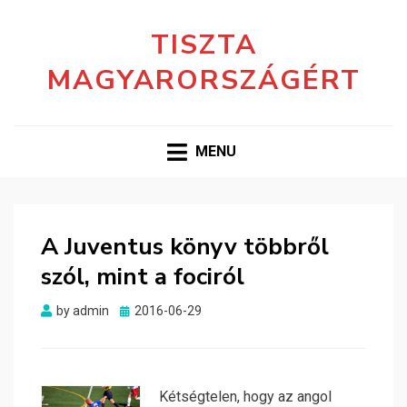
TISZTA
MAGYARORSZÁGÉRT
MENU
A Juventus könyv többről
szól, mint a fociról
Posted
by
admin
2016-06-29
on
Kétségtelen, hogy az angol