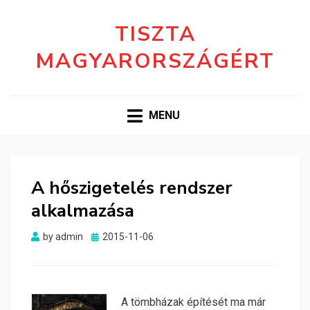
TISZTA
MAGYARORSZÁGÉRT
MENU
A hőszigetelés rendszer
alkalmazása
Posted
by
admin
2015-11-06
on
A tömbházak építését ma már