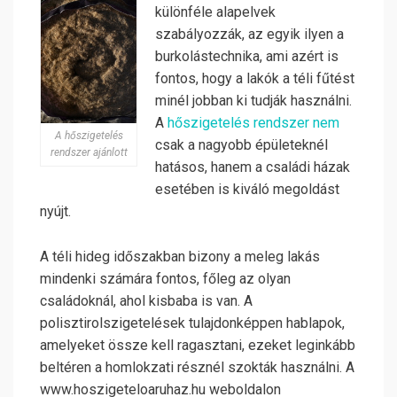
különféle alapelvek
szabályozzák, az egyik ilyen a
burkolástechnika, ami azért is
fontos, hogy a lakók a téli fűtést
minél jobban ki tudják használni.
A
hőszigetelés rendszer nem
A hőszigetelés
csak a nagyobb épületeknél
rendszer ajánlott
hatásos, hanem a családi házak
esetében is kiváló megoldást
nyújt.
A téli hideg időszakban bizony a meleg lakás
mindenki számára fontos, főleg az olyan
családoknál, ahol kisbaba is van. A
polisztirolszigetelések tulajdonképpen hablapok,
amelyeket össze kell ragasztani, ezeket leginkább
beltéren a homlokzati résznél szokták használni. A
www.hoszigeteloaruhaz.hu weboldalon