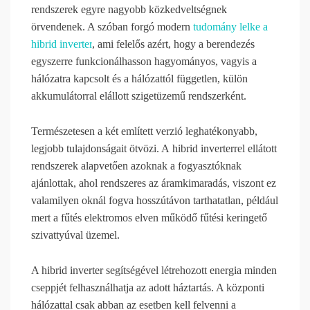
rendszerek egyre nagyobb közkedveltségnek
örvendenek. A szóban forgó modern
tudomány lelke a
hibrid inverter
, ami
felelős azért, hogy a berendezés
egyszerre funkcionálhasson hagyományos, vagyis a
hálózatra kapcsolt és a hálózattól független, külön
akkumulátorral elállott szigetüzemű rendszerként.
Természetesen a két említett verzió leghatékonyabb,
legjobb tulajdonságait ötvözi. A
hibrid inverterrel ellátott
rendszerek alapvetően azoknak a fogyasztóknak
ajánlottak, ahol rendszeres az áramkimaradás, viszont ez
valamilyen oknál fogva hosszútávon tarthatatlan, például
mert a fűtés elektromos elven működő fűtési keringető
szivattyúval üzemel.
A hibrid inverter segítségével létrehozott energia minden
cseppjét felhasználhatja az adott háztartás. A központi
hálózattal csak abban az esetben kell felvenni a