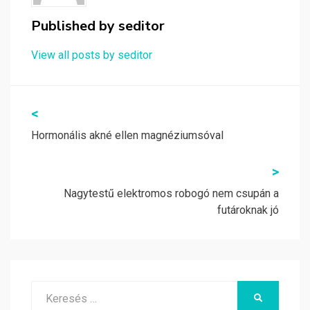
Published by
seditor
View all posts by seditor
Bejegyzés
<
navigáció
Hormonális akné ellen magnéziumsóval
>
Nagytestű elektromos robogó nem csupán a
futároknak jó
Search
KERESÉS
for: