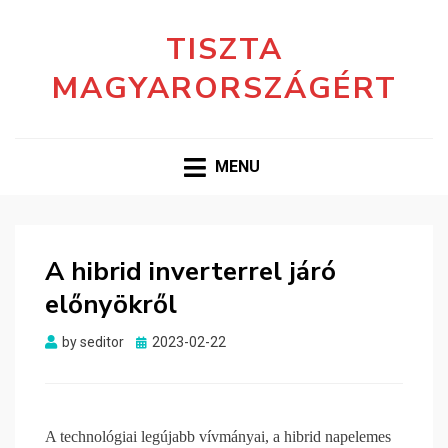
TISZTA
MAGYARORSZÁGÉRT
MENU
A hibrid inverterrel járó
előnyökről
Posted
by
seditor
2023-02-22
on
A technológiai legújabb vívmányai, a hibrid napelemes