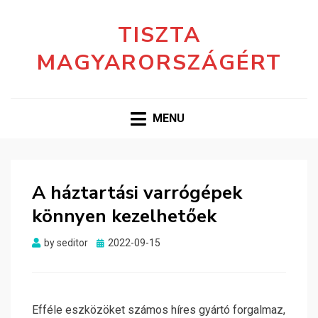
TISZTA
MAGYARORSZÁGÉRT
MENU
A háztartási varrógépek
könnyen kezelhetőek
Posted
by
seditor
2022-09-15
on
Efféle eszközöket számos híres gyártó forgalmaz,