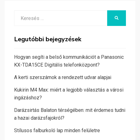
Search
KERESÉS
for:
Legutóbbi bejegyzések
Hogyan segíti a belső kommunikációt a Panasonic
KX-TDA15CE Digitális telefonközpont?
A kerti szerszámok a rendezett udvar alapjai
Kukirin M4 Max: miért a legjobb választás a városi
ingázáshoz?
Darázsirtás Balaton térségében: mit érdemes tudni
a hazai darázsfajokról?
Stílusos falburkoló lap minden felületre