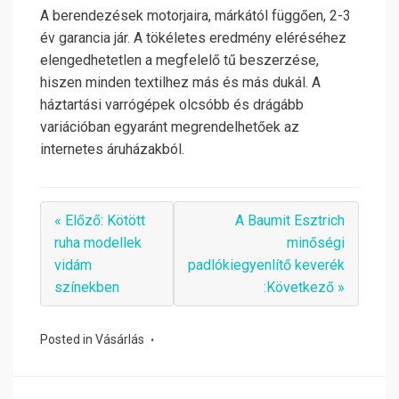
A berendezések motorjaira, márkától függően, 2-3
év garancia jár. A tökéletes eredmény eléréséhez
elengedhetetlen a megfelelő tű beszerzése,
hiszen minden textilhez más és más dukál. A
háztartási varrógépek olcsóbb és drágább
variációban egyaránt megrendelhetőek az
internetes áruházakból.
« Előző: Kötött
A Baumit Esztrich
ruha modellek
minőségi
vidám
padlókiegyenlítő keverék
színekben
:Következő »
Posted in
Vásárlás