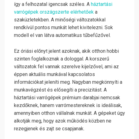
így a felhozatal igencsak széles. A
háztartási
varrógépek országszerte elérhetőek
a
szaküzletekben. A minőségi változatokkal
rendkívül pontos munkát lehet kivitelezni. Sok
modell el van látva automatikus tűbefűzővel.
Ez óriási előnyt jelent azoknak, akik otthon hobbi
szinten foglalkoznak a dologgal. A korszerű
változatok fel vannak szerelve kijelzővel, ami az
éppen aktuális munkával kapcsolatos
információkat jeleníti meg. Nagyban megkönnyíti a
munkavégzést és elősegíti a precizitást.
A
háztartási varrógépek prémium darabjai nemcsak
kezdőknek, hanem varrómestereknek is ideálisak,
amennyiben otthon vállalnak munkát. A gépeket úgy
alkotják meg, hogy azok működés közben ne
rezegjenek és zajt se csapjanak.