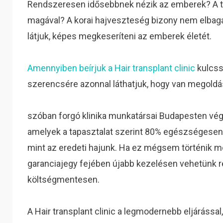
Rendszeresen idősebbnek nézik az emberek? A tü
magával? A korai hajveszteség bizony nem elbaga
látjuk, képes megkeseríteni az emberek életét.
Amennyiben beírjuk a Hair transplant clinic
kulcss
szerencsére azonnal láthatjuk, hogy van megold
szóban forgó klinika munkatársai Budapesten végz
amelyek a tapasztalat szerint 80% egészségesen 
mint az eredeti hajunk. Ha ez mégsem történik meg 1
garanciajegy fejében újabb kezelésen vehetünk r
költségmentesen.
A Hair transplant clinic a legmodernebb eljárássa