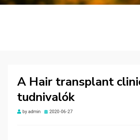
A Hair transplant clini
tudnivalók
Posted
by
admin
2020-06-27
on