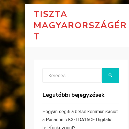
TISZTA
MAGYARORSZÁGÉR
T
Search
KERESÉS
for:
Legutóbbi bejegyzések
Hogyan segíti a belső kommunikációt
a Panasonic KX-TDA15CE Digitális
telefonközpont?