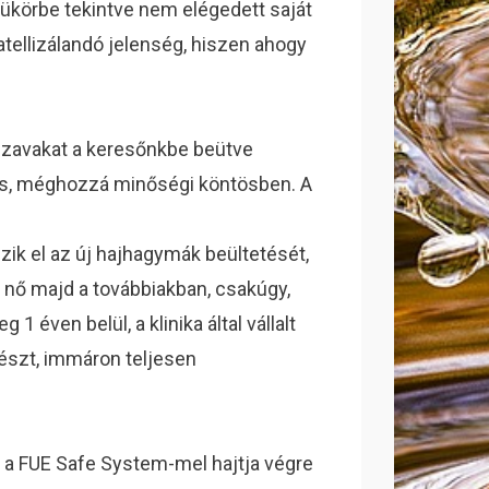
körbe tekintve nem elégedett saját
tellizálandó jelenség, hiszen ahogy
zavakat a keresőnkbe beütve
ás, méghozzá minőségi köntösben. A
ik el az új hajhagymák beültetését,
nő majd a továbbiakban, csakúgy,
 éven belül, a klinika által vállalt
észt, immáron teljesen
l, a FUE Safe System-mel hajtja végre