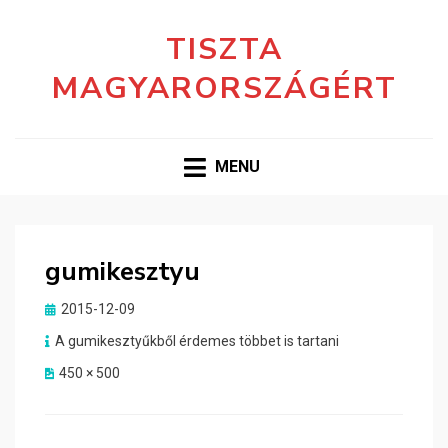
TISZTA
MAGYARORSZÁGÉRT
MENU
gumikesztyu
Posted
2015-12-09
on
A gumikesztyűkből érdemes többet is tartani
450 × 500