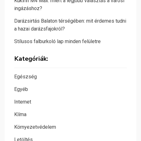
Kukirin M4 Max: miért a legjobb választás a városi
ingázáshoz?
Darázsirtás Balaton térségében: mit érdemes tudni
a hazai darázsfajokról?
Stílusos falburkoló lap minden felületre
Kategóriák:
Egészség
Egyéb
Internet
Klíma
Környezetvédelem
Letöltés