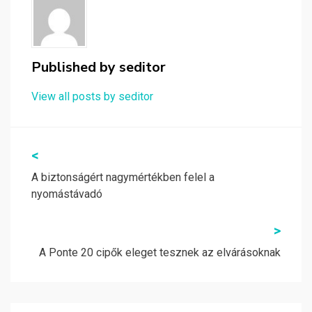
Published by
seditor
View all posts by seditor
Bejegyzés
<
navigáció
A biztonságért nagymértékben felel a
nyomástávadó
>
A Ponte 20 cipők eleget tesznek az elvárásoknak