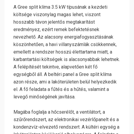
A Gree split klíma 3.5 kW típusának a kezdeti
költsége viszonylag magas lehet, viszont
hosszabb távon jelentős megtakarítást
eredményez, ezért remek befektetésnek
nevezhető. Az alacsony energiafogyasztásának
köszönhetően, a havi villanyszámlák csökkennek,
emellett a rendszer hosszú élettartama miatt, a
karbantartási költségek is alacsonyabbak lehetnek.
A felépítését tekintve, alapvetően két fő
egységből áll. A beltéri panel a Gree split klíma
azon része, ami a lakóterületen belül helyezkedik
el. A fő feladata a fűtés és a hűtés, valamint a
levegő minőségének javítása.
Magába foglalja a hőcserélőt, a ventilátort, a
szűrőrendszert, az elektronikai vezérlőpanelt és a
kondenzvíz-elvezető rendszert. A kültéri egység a