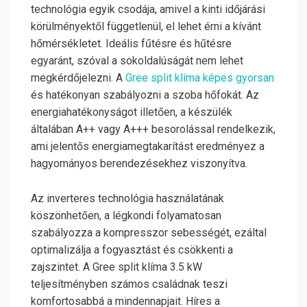
technológia egyik csodája, amivel a kinti időjárási
körülményektől függetlenül, el lehet érni a kívánt
hőmérsékletet. Ideális fűtésre és hűtésre
egyaránt, szóval a sokoldalúságát nem lehet
megkérdőjelezni. A
Gree split klíma képes gyorsan
és hatékonyan szabályozni a szoba hőfokát. Az
energiahatékonyságot illetően, a készülék
általában A++ vagy A+++ besorolással rendelkezik,
ami jelentős energiamegtakarítást eredményez a
hagyományos berendezésekhez viszonyítva.
Az inverteres technológia használatának
köszönhetően, a légkondi folyamatosan
szabályozza a kompresszor sebességét, ezáltal
optimalizálja a fogyasztást és csökkenti a
zajszintet. A Gree split klíma 3.5 kW
teljesítményben számos családnak teszi
komfortosabbá a mindennapjait. Híres a