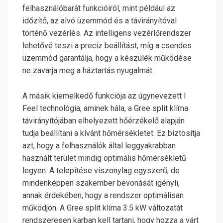
felhasználóbarát funkcióiról, mint például az
időzítő, az alvó üzemmód és a távirányítóval
történő vezérlés. Az intelligens vezérlőrendszer
lehetővé teszi a precíz beállítást, míg a csendes
üzemmód garantálja, hogy a készülék működése
ne zavarja meg a háztartás nyugalmát.
A másik kiemelkedő funkciója az úgynevezett I
Feel technológia, aminek hála, a Gree split klíma
távirányítójában elhelyezett hőérzékelő alapján
tudja beállítani a kívánt hőmérsékletet. Ez biztosítja
azt, hogy a felhasználók által leggyakrabban
használt terület mindig optimális hőmérsékletű
legyen. A telepítése viszonylag egyszerű, de
mindenképpen szakember bevonását igényli,
annak érdekében, hogy a rendszer optimálisan
működjön. A Gree split klíma 3.5 kW változatát
rendszeresen karban kell tartani, hogy hozza a várt