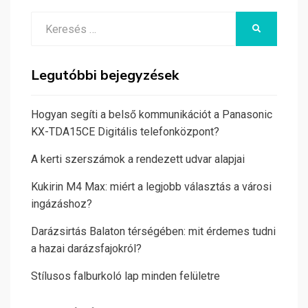
Search
KERESÉS
for:
Legutóbbi bejegyzések
Hogyan segíti a belső kommunikációt a Panasonic
KX-TDA15CE Digitális telefonközpont?
A kerti szerszámok a rendezett udvar alapjai
Kukirin M4 Max: miért a legjobb választás a városi
ingázáshoz?
Darázsirtás Balaton térségében: mit érdemes tudni
a hazai darázsfajokról?
Stílusos falburkoló lap minden felületre