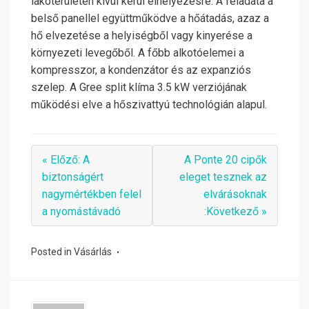
lakóterületen kívül kerül elhelyezésre. A feladata a
belső panellel együttműködve a hőátadás, azaz a
hő elvezetése a helyiségből vagy kinyerése a
környezeti levegőből. A főbb alkotóelemei a
kompresszor, a kondenzátor és az expanziós
szelep. A Gree split klíma 3.5 kW verziójának
működési elve a hőszivattyú technológián alapul.
« Előző: A
A Ponte 20 cipők
biztonságért
eleget tesznek az
nagymértékben felel
elvárásoknak
a nyomástávadó
:Következő »
Posted in
Vásárlás