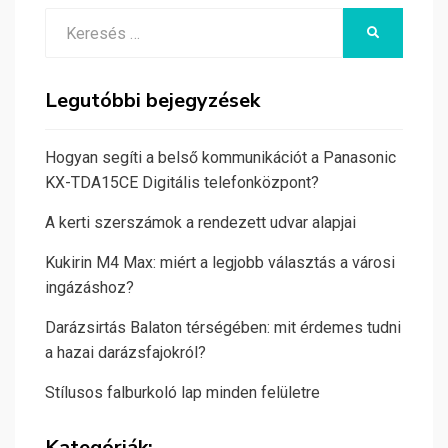
Search
KERESÉS
for:
Legutóbbi bejegyzések
Hogyan segíti a belső kommunikációt a Panasonic
KX-TDA15CE Digitális telefonközpont?
A kerti szerszámok a rendezett udvar alapjai
Kukirin M4 Max: miért a legjobb választás a városi
ingázáshoz?
Darázsirtás Balaton térségében: mit érdemes tudni
a hazai darázsfajokról?
Stílusos falburkoló lap minden felületre
Kategóriák: