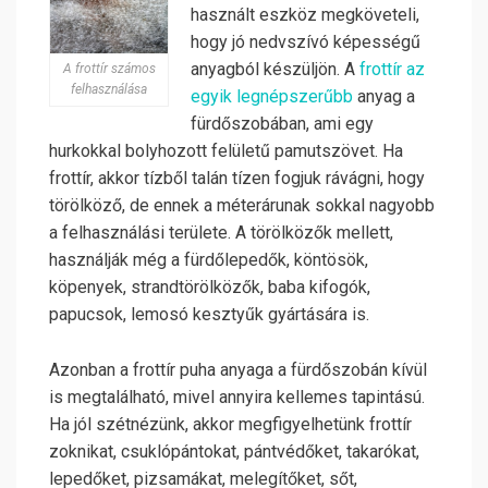
használt eszköz megköveteli,
hogy jó nedvszívó képességű
anyagból készüljön. A
frottír az
A frottír számos
felhasználása
egyik legnépszerűbb
anyag a
fürdőszobában, ami egy
hurkokkal bolyhozott felületű pamutszövet. Ha
frottír, akkor tízből talán tízen fogjuk rávágni, hogy
törölköző, de ennek a méterárunak sokkal nagyobb
a felhasználási területe. A törölközők mellett,
használják még a fürdőlepedők, köntösök,
köpenyek, strandtörölközők, baba kifogók,
papucsok, lemosó kesztyűk gyártására is.
Azonban a frottír puha anyaga a fürdőszobán kívül
is megtalálható, mivel annyira kellemes tapintású.
Ha jól szétnézünk, akkor megfigyelhetünk frottír
zoknikat, csuklópántokat, pántvédőket, takarókat,
lepedőket, pizsamákat, melegítőket, sőt,