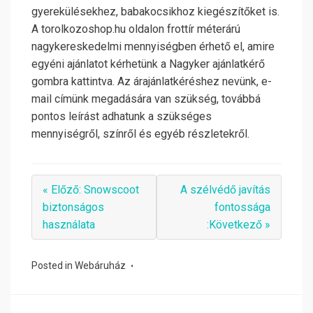
gyerekülésekhez, babakocsikhoz kiegészítőket is.
A torolkozoshop.hu oldalon frottír méterárú
nagykereskedelmi mennyiségben érhető el, amire
egyéni ajánlatot kérhetünk a Nagyker ajánlatkérő
gombra kattintva. Az árajánlatkéréshez nevünk, e-
mail címünk megadására van szükség, továbbá
pontos leírást adhatunk a szükséges
mennyiségről, színről és egyéb részletekről.
« Előző: Snowscoot
A szélvédő javítás
biztonságos
fontossága
használata
:Következő »
Posted in
Webáruház