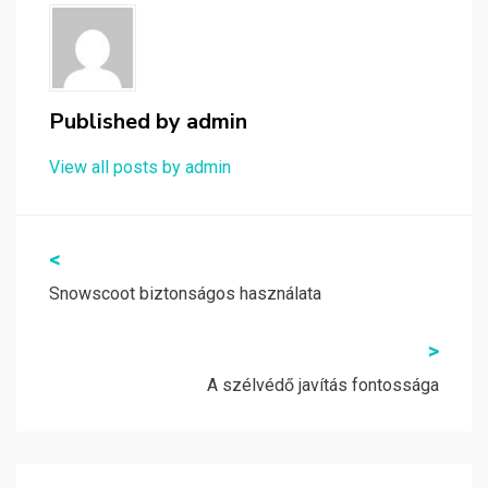
Published by
admin
View all posts by admin
Bejegyzés
<
navigáció
Snowscoot biztonságos használata
>
A szélvédő javítás fontossága