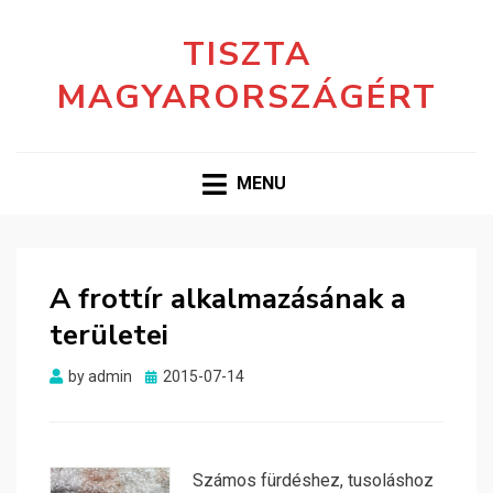
TISZTA
MAGYARORSZÁGÉRT
MENU
A frottír alkalmazásának a
területei
Posted
by
admin
2015-07-14
on
Számos fürdéshez, tusoláshoz