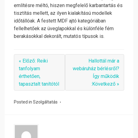
említésre méltó, hiszen megfelelő karbantartás és
tisztítás mellett, az ilyen kialakítású modellek
időtállóak. A festett MDF ajtó kategóriában
fellelhetőek az üveglapokkal és különféle fém
berakásokkal dekorált, mutatós típusok is.
« Előző: Reiki
Hallottál már a
tanfolyam
webáruház bérlésről?
érthetően,
Így működik
tapasztalt tanítótól
:Következő »
Posted in
Szolgáltatás