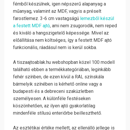
fémből készülnek, igen népszerű alapanyag a
műanyag, valamint az MDF, vagyis a préselt
farostlemez. 3-6 cm vastagságú
lemezből készül
a festett MDF ajtó
, ami nem zsugorodik, nem reped
és kiváló a hangszigetelő képessége. Mivel az
előállítása nem költséges, így a festett MDF ajtó
funkcionális, ráadásul nem is kerül sokba.
A tiszaajtoablak.hu webshopban közel 100 modell
található ebben a termékkategóriában, leginkább
fehér színben, de ezen kívül a RAL színskála
bármelyik színében is kérhető online vagy a
budapesti és a debreceni szaküzletben
személyesen. A különféle festéseken
köszönhetően, az ilyen ajtó gyakorlatilag
mindenféle stílusú enteriőrbe beilleszthető.
Az esztétikai értéke mellett, az ellenálló jellege is