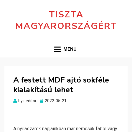
TISZTA
MAGYARORSZÁGÉRT
MENU
A festett MDF ajtó sokféle
kialakítású lehet
Posted
by
seditor
2022-05-21
on
A nyílászárók napjainkban már nemcsak fából vagy