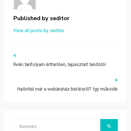
Published by
seditor
View all posts by seditor
Bejegyzés
<
navigáció
Reiki tanfolyam érthetően, tapasztalt tanítótól
>
Hallottál már a webáruház bérlésről? Így működik
Search
KERESÉS
for: