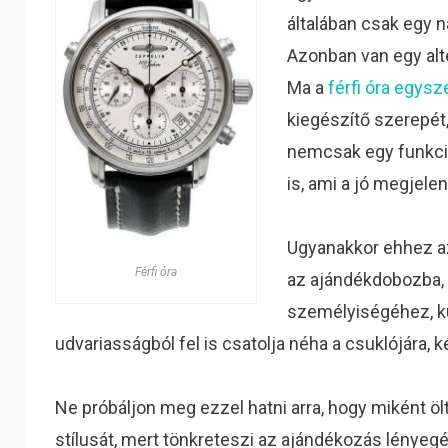
általában csak egy 
Azonban van egy alte
Ma a
férfi óra egysze
kiegészítő szerepét,
nemcsak egy funkcio
is, ami a jó megjele
Ugyanakkor ehhez az 
Férfi óra
az ajándékdobozba, a
személyiségéhez, kü
udvariasságból fel is csatolja néha a csuklójára, 
Ne próbáljon meg ezzel hatni arra, hogy miként öl
stílusát, mert tönkreteszi az ajándékozás lényegé