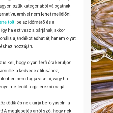
nagyon szűk kategóriából válogatnak.
rnatíva, amivel nem lehet mellélőni.
rre tölti
be az időmérő és a
 így ha ezt vesz a párjának, akkor
nális ajándékot adhat át, hanem olyat
néshez hozzájárul.
is kell, hogy olyan férfi óra kerüljön
mi illik a kedvese stílusához,
lönben nem fogja viselni, vagy ha
kényelmetlenül fogja érezni magát.
tözködik és ne akarja befolyásolni a
t! A meglepetés arról szól, hogy neki