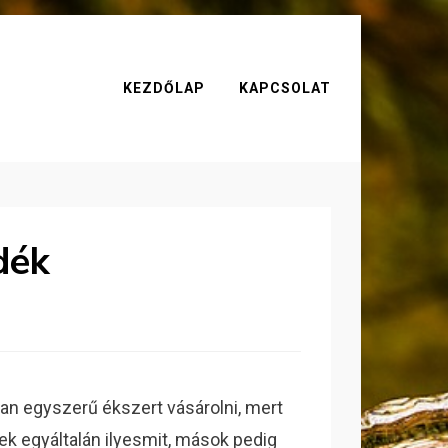
KEZDŐLAP
KAPCSOLAT
dék
yan egyszerű ékszert vásárolni, mert
k egyáltalán ilyesmit, mások pedig