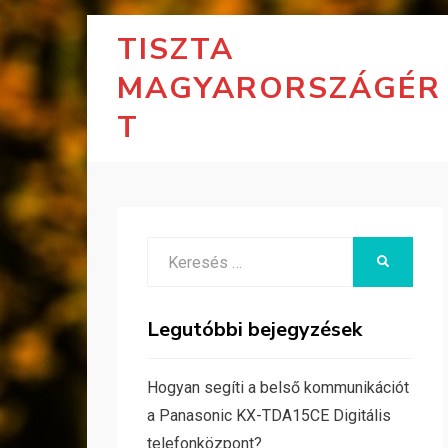
TISZTA
MAGYARORSZÁGÉR
T
Search
KERESÉS
for:
Legutóbbi bejegyzések
Hogyan segíti a belső kommunikációt
a Panasonic KX-TDA15CE Digitális
telefonközpont?