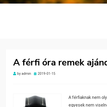
A férfi óra remek aján
Posted
by
admin
2019-01-15
on
A férfiaknak nem ol
egyesek nem viselne