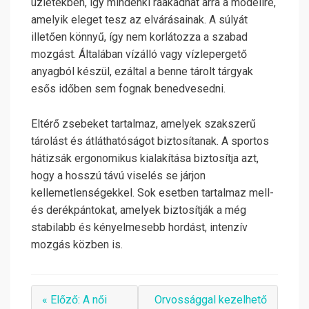
üzletekben, így mindenki ráakadhat arra a modellre,
amelyik eleget tesz az elvárásainak. A súlyát
illetően könnyű, így nem korlátozza a szabad
mozgást. Általában vízálló vagy vízlepergető
anyagból készül, ezáltal a benne tárolt tárgyak
esős időben sem fognak benedvesedni.
Eltérő zsebeket tartalmaz, amelyek szakszerű
tárolást és átláthatóságot biztosítanak. A sportos
hátizsák ergonomikus kialakítása biztosítja azt,
hogy a hosszú távú viselés se járjon
kellemetlenségekkel. Sok esetben tartalmaz mell-
és derékpántokat, amelyek biztosítják a még
stabilabb és kényelmesebb hordást, intenzív
mozgás közben is.
« Előző: A női
Orvossággal kezelhető