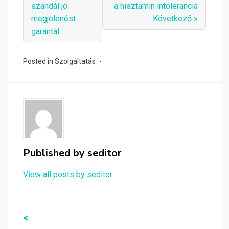
szandál jó
a hisztamin intolerancia
megjelenést
:Következő »
garantál
Posted in
Szolgáltatás
Published by
seditor
View all posts by seditor
Bejegyzés
<