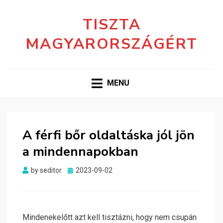
TISZTA
MAGYARORSZÁGÉRT
MENU
A férfi bőr oldaltáska jól jön
a mindennapokban
Posted
by
seditor
2023-09-02
on
Mindenekelőtt azt kell tisztázni, hogy nem csupán