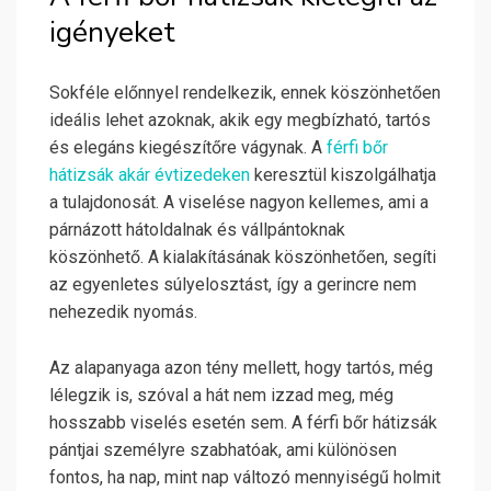
igényeket
Sokféle előnnyel rendelkezik, ennek köszönhetően
ideális lehet azoknak, akik egy megbízható, tartós
és elegáns kiegészítőre vágynak. A
férfi bőr
hátizsák akár évtizedeken
keresztül kiszolgálhatja
a tulajdonosát. A viselése nagyon kellemes, ami a
párnázott hátoldalnak és vállpántoknak
köszönhető. A kialakításának köszönhetően, segíti
az egyenletes súlyelosztást, így a gerincre nem
nehezedik nyomás.
Az alapanyaga azon tény mellett, hogy tartós, még
lélegzik is, szóval a hát nem izzad meg, még
hosszabb viselés esetén sem. A férfi bőr hátizsák
pántjai személyre szabhatóak, ami különösen
fontos, ha nap, mint nap változó mennyiségű holmit