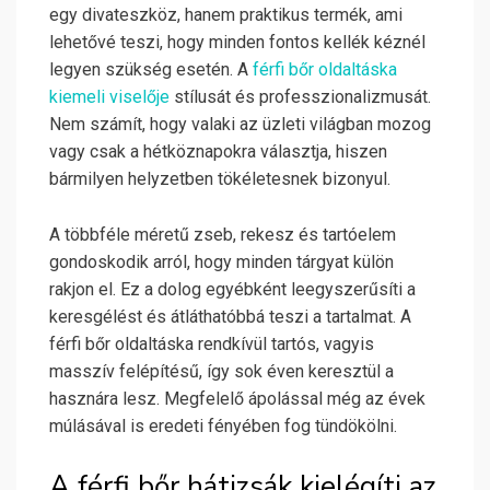
egy divateszköz, hanem praktikus termék, ami
lehetővé teszi, hogy minden fontos kellék kéznél
legyen szükség esetén. A
férfi bőr oldaltáska
kiemeli viselője
stílusát és professzionalizmusát.
Nem számít, hogy valaki az üzleti világban mozog
vagy csak a hétköznapokra választja, hiszen
bármilyen helyzetben tökéletesnek bizonyul.
A többféle méretű zseb, rekesz és tartóelem
gondoskodik arról, hogy minden tárgyat külön
rakjon el. Ez a dolog egyébként leegyszerűsíti a
keresgélést és átláthatóbbá teszi a tartalmat. A
férfi bőr oldaltáska rendkívül tartós, vagyis
masszív felépítésű, így sok éven keresztül a
hasznára lesz. Megfelelő ápolással még az évek
múlásával is eredeti fényében fog tündökölni.
A férfi bőr hátizsák kielégíti az