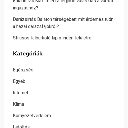
Kukirin M4 Max: miért a legjobb választás a városi
ingázáshoz?
Darázsirtás Balaton térségében: mit érdemes tudni
a hazai darázsfajokról?
Stílusos falburkoló lap minden felületre
Kategóriák:
Egészség
Egyéb
Internet
Klíma
Környezetvédelem
Letöltés