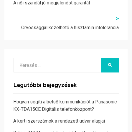
navigáció
A női szandál jó megjelenést garantál
>
Orvossággal kezelhető a hisztamin intolerancia
Search
KERESÉS
for:
Legutóbbi bejegyzések
Hogyan segíti a belső kommunikációt a Panasonic
KX-TDA15CE Digitális telefonközpont?
A kerti szerszámok a rendezett udvar alapjai