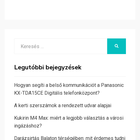
Search
KERESÉS
for:
Legutóbbi bejegyzések
Hogyan segíti a belső kommunikációt a Panasonic
KX-TDA15CE Digitális telefonközpont?
A kerti szerszámok a rendezett udvar alapjai
Kukirin M4 Max: miért a legjobb választás a városi
ingázáshoz?
Darázsirtás Balaton térségében: mit érdemes tudni