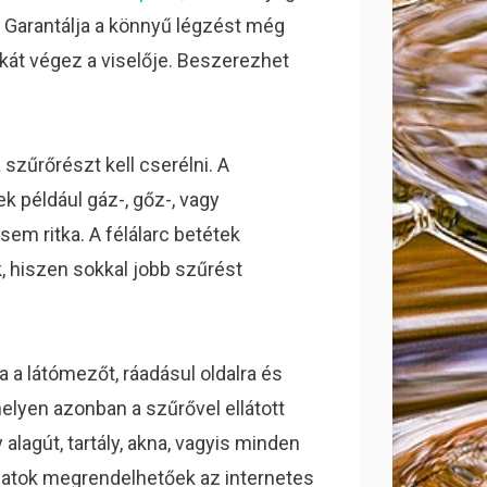
. Garantálja a könnyű légzést még
nkát végez a viselője. Beszerezhet
 szűrőrészt kell cserélni. A
k például gáz-, gőz-, vagy
em ritka. A félálarc betétek
 hiszen sokkal jobb szűrést
a a látómezőt, ráadásul oldalra és
helyen azonban a szűrővel ellátott
alagút, tartály, akna, vagyis minden
ltozatok megrendelhetőek az internetes