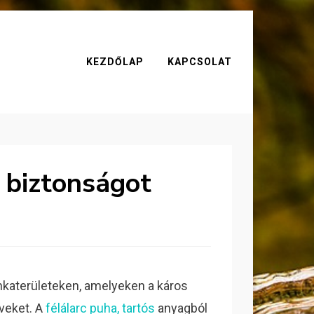
KEZDŐLAP
KAPCSOLAT
a biztonságot
nkaterületeken, amelyeken a káros
veket. A
félálarc puha, tartós
anyagból