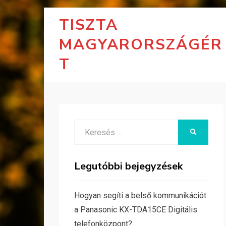
TISZTA
MAGYARORSZÁGÉR
T
Search
KERESÉS
for:
Legutóbbi bejegyzések
Hogyan segíti a belső kommunikációt
a Panasonic KX-TDA15CE Digitális
telefonközpont?