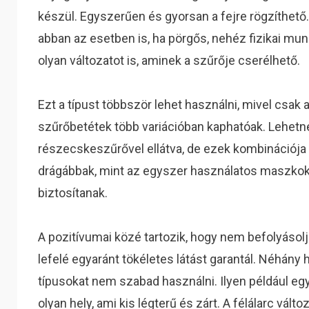
készül. Egyszerűen és gyorsan a fejre rögzíthető
abban az esetben is, ha pörgős, nehéz fizikai mu
olyan változatot is, aminek a szűrője cserélhető.
Ezt a típust többször lehet használni, mivel csak a
szűrőbetétek több variációban kaphatóak. Lehetne
részecskeszűrővel ellátva, de ezek kombinációja s
drágábbak, mint az egyszer használatos maszkok,
biztosítanak.
A pozitívumai közé tartozik, hogy nem befolyásolj
lefelé egyaránt tökéletes látást garantál. Néhány 
típusokat nem szabad használni. Ilyen például egy 
olyan hely, ami kis légterű és zárt. A félálarc vá