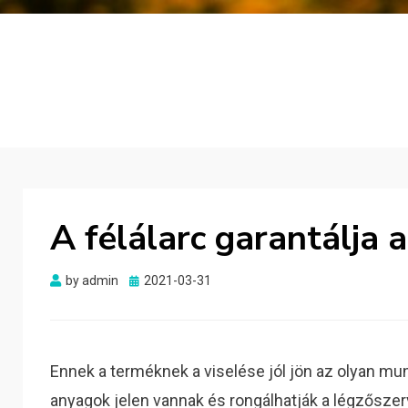
A félálarc garantálja 
Posted
by
admin
2021-03-31
on
Ennek a terméknek a viselése jól jön az olyan mu
anyagok jelen vannak és rongálhatják a légzőszer