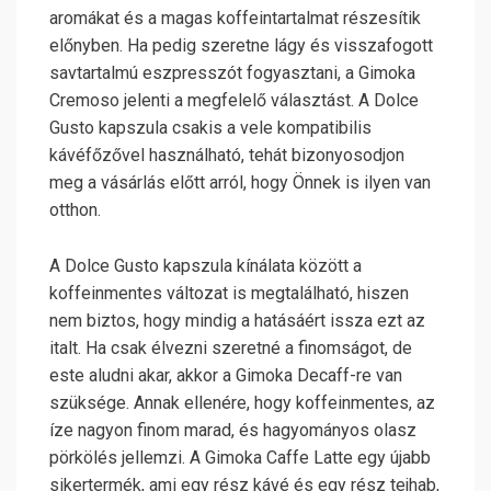
aromákat és a magas koffeintartalmat részesítik
előnyben. Ha pedig szeretne lágy és visszafogott
savtartalmú eszpresszót fogyasztani, a Gimoka
Cremoso jelenti a megfelelő választást.
A Dolce
Gusto kapszula csakis a vele kompatibilis
kávéfőzővel használható, tehát bizonyosodjon
meg a vásárlás előtt arról, hogy Önnek is ilyen van
otthon.
A Dolce Gusto kapszula kínálata között a
koffeinmentes változat is megtalálható, hiszen
nem biztos, hogy mindig a hatásáért issza ezt az
italt. Ha csak élvezni szeretné a finomságot, de
este aludni akar, akkor a Gimoka Decaff-re van
szüksége. Annak ellenére, hogy koffeinmentes, az
íze nagyon finom marad, és hagyományos olasz
pörkölés jellemzi. A Gimoka Caffe Latte egy újabb
sikertermék, ami egy rész kávé és egy rész tejhab,