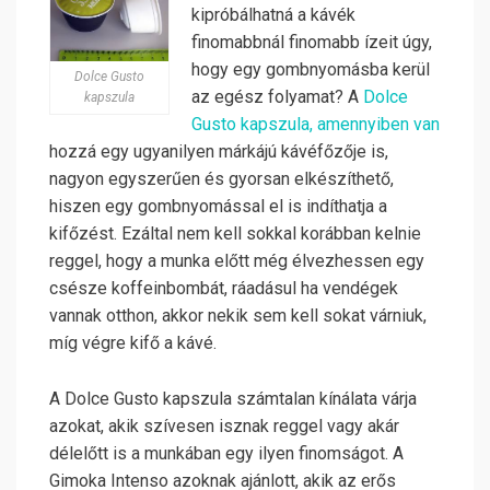
kipróbálhatná a kávék
finomabbnál finomabb ízeit úgy,
hogy egy gombnyomásba kerül
Dolce Gusto
az egész folyamat? A
Dolce
kapszula
Gusto kapszula, amennyiben van
hozzá egy ugyanilyen márkájú kávéfőzője is,
nagyon egyszerűen és gyorsan elkészíthető,
hiszen egy gombnyomással el is indíthatja a
kifőzést. Ezáltal nem kell sokkal korábban kelnie
reggel, hogy a munka előtt még élvezhessen egy
csésze koffeinbombát, ráadásul ha vendégek
vannak otthon, akkor nekik sem kell sokat várniuk,
míg végre kifő a kávé.
A Dolce Gusto kapszula számtalan kínálata várja
azokat, akik szívesen isznak reggel vagy akár
délelőtt is a munkában egy ilyen finomságot. A
Gimoka Intenso azoknak ajánlott, akik az erős