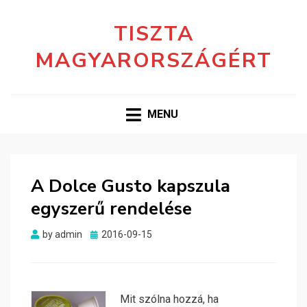
TISZTA
MAGYARORSZÁGÉRT
MENU
A Dolce Gusto kapszula
egyszerű rendelése
Posted
by
admin
2016-09-15
on
Mit szólna hozzá, ha