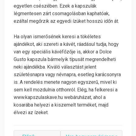
egyetlen csészében. Ezek a kapszulák
légmentesen zárt csomagolásban kaphatóak,
ezáltal megőrzik az egyedi ízüket hosszú időn át.
Ha olyan ismerősének keresi a tökéletes
ajándékot, aki szereti a kávét, ráadásul tudja, hogy
van egy speciális kávéfőzője is, akkor a Dolce
Gusto kapszula bármelyik típusát megrendelheti
neki ajándékba. Kiváló választást jelent
születésnapra vagy névnapra, esetleg karácsonyra
is. A rendelés menete nagyon egyszerű, mivel ki
sem kell mozdulnia otthonról. Elég, ha felkeresi a
www.kapszulaskave.hu webáruházat, ahol a
kosarába helyezi a kiszemelt terméket, majd
élvezi az ízeket.