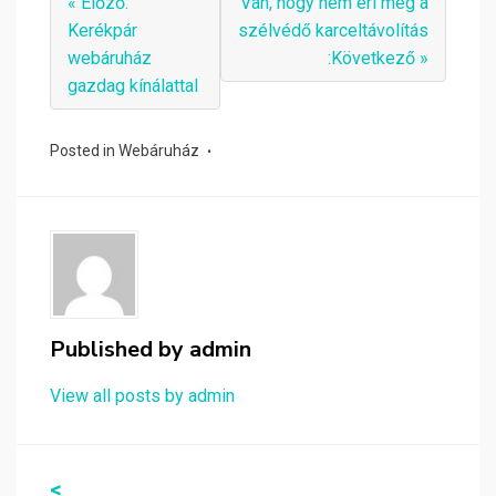
« Előző:
Van, hogy nem éri meg a
Kerékpár
szélvédő karceltávolítás
webáruház
:Következő »
gazdag kínálattal
Posted in
Webáruház
Published by
admin
View all posts by admin
Bejegyzés
<