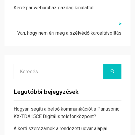
navigáció
Kerékpár webáruház gazdag kínálattal
>
Van, hogy nem éri meg a szélvédő karceltávolítás
Search
KERESÉS
for:
Legutóbbi bejegyzések
Hogyan segíti a belső kommunikációt a Panasonic
KX-TDA15CE Digitális telefonközpont?
A kerti szerszámok a rendezett udvar alapjai