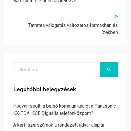
navigáció
Barbi autó élethűen kivitelezve
>
Tatratea válogatás változatos formákban és
ízekben
Search
KERESÉS
for:
Legutóbbi bejegyzések
Hogyan segíti a belső kommunikációt a Panasonic
KX-TDA15CE Digitális telefonközpont?
A kerti szerszámok a rendezett udvar alapjai