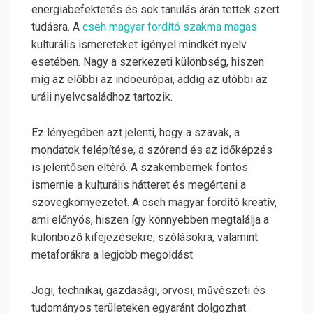
energiabefektetés és sok tanulás árán tettek szert
tudásra. A
cseh magyar fordító szakma magas
kulturális ismereteket igényel mindkét nyelv
esetében. Nagy a szerkezeti különbség, hiszen
míg az előbbi az indoeurópai, addig az utóbbi az
uráli nyelvcsaládhoz tartozik.
Ez lényegében azt jelenti, hogy a szavak, a
mondatok felépítése, a szórend és az időképzés
is jelentősen eltérő. A szakembernek fontos
ismernie a kulturális hátteret és megérteni a
szövegkörnyezetet. A cseh magyar fordító kreatív,
ami előnyös, hiszen így könnyebben megtalálja a
különböző kifejezésekre, szólásokra, valamint
metaforákra a legjobb megoldást.
Jogi, technikai, gazdasági, orvosi, művészeti és
tudományos területeken egyaránt dolgozhat.