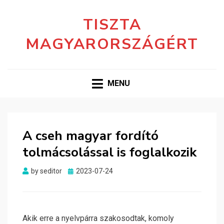
TISZTA
MAGYARORSZÁGÉRT
MENU
A cseh magyar fordító
tolmácsolással is foglalkozik
Posted
by
seditor
2023-07-24
on
Akik erre a nyelvpárra szakosodtak, komoly