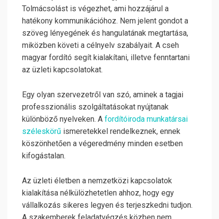
Tolmácsolást is végezhet, ami hozzájárul a
hatékony kommunikációhoz. Nem jelent gondot a
szöveg lényegének és hangulatának megtartása,
miközben követi a célnyelv szabályait. A cseh
magyar fordító segít kialakítani, illetve fenntartani
az üzleti kapcsolatokat.
Egy olyan szervezetről van szó, aminek a tagjai
professzionális szolgáltatásokat nyújtanak
különböző nyelveken. A
fordítóiroda munkatársai
széleskörű
ismeretekkel rendelkeznek, ennek
köszönhetően a végeredmény minden esetben
kifogástalan.
Az üzleti életben a nemzetközi kapcsolatok
kialakítása nélkülözhetetlen ahhoz, hogy egy
vállalkozás sikeres legyen és terjeszkedni tudjon.
A szakemberek feladatvégzés közben nem