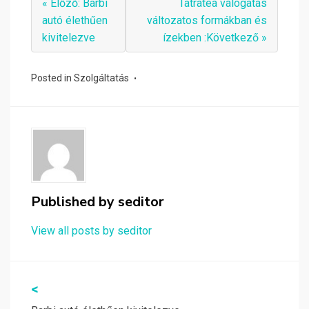
« Előző: Barbi
Tatratea válogatás
autó élethűen
változatos formákban és
kivitelezve
ízekben :Következő »
Posted in
Szolgáltatás
Published by
seditor
View all posts by seditor
Bejegyzés
<