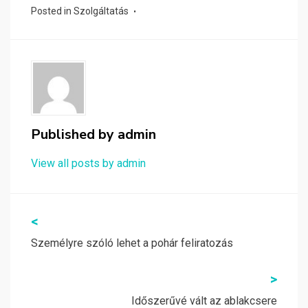
Posted in
Szolgáltatás
Published by
admin
View all posts by admin
Bejegyzés
<
navigáció
Személyre szóló lehet a pohár feliratozás
>
Időszerűvé vált az ablakcsere