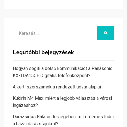
Search
KERESÉS
for:
Legutóbbi bejegyzések
Hogyan segíti a belső kommunikációt a Panasonic
KX-TDA15CE Digitális telefonközpont?
A kerti szerszámok a rendezett udvar alapjai
Kukirin M4 Max: miért a legjobb választás a városi
ingázáshoz?
Darázsirtás Balaton térségében: mit érdemes tudni
a hazai darázsfajokról?