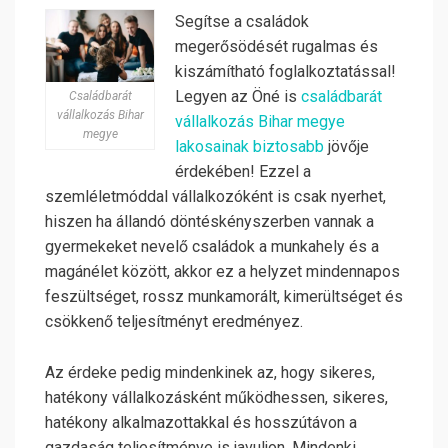
Segítse a családok
megerősödését rugalmas és
kiszámítható foglalkoztatással!
Legyen az Öné is
családbarát
Családbarát
vállalkozás Bihar
vállalkozás Bihar megye
megye
lakosainak biztosabb
jövője
érdekében! Ezzel a
szemléletmóddal vállalkozóként is csak nyerhet,
hiszen ha állandó döntéskényszerben vannak a
gyermekeket nevelő családok a munkahely és a
magánélet között, akkor ez a helyzet mindennapos
feszültséget, rossz munkamorált, kimerültséget és
csökkenő teljesítményt eredményez.
Az érdeke pedig mindenkinek az, hogy sikeres,
hatékony vállalkozásként működhessen, sikeres,
hatékony alkalmazottakkal és hosszútávon a
gazdaság teljesítménye is javuljon. Mindenki