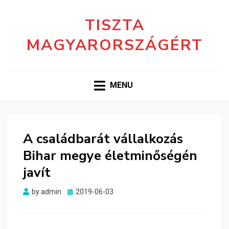
TISZTA
MAGYARORSZÁGÉRT
MENU
A családbarát vállalkozás
Bihar megye életminőségén
javít
Posted
by
admin
2019-06-03
on