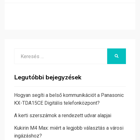
Search
KERESÉS
for:
Legutóbbi bejegyzések
Hogyan segíti a belső kommunikációt a Panasonic
KX-TDA15CE Digitális telefonközpont?
A kerti szerszámok a rendezett udvar alapjai
Kukirin M4 Max: miért a legjobb választás a városi
ingázáshoz?