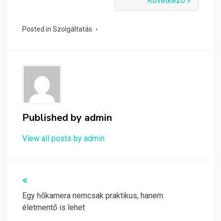
:Következő »
Posted in
Szolgáltatás
Published by
admin
View all posts by admin
Bejegyzés
<
navigáció
Egy hőkamera nemcsak praktikus, hanem
életmentő is lehet