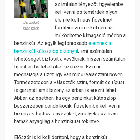
számtalan tényezőt figyelembe
kell venni és temérdek olyan
elemre kell nagy figyelmet
Benzinkút
fordítani, ami nélkül nem is
kútoszlop
működhetne kimagasló módon a
benzinkút. Az egyik legfontosabb
elemnek a
benzinkút kútoszlop bizonyul
, ami számtalan
lehetőséget biztosít a vevőknek, hiszen számtalan
típusban be lehet őket szerezni. Ez már
meghaladja a tízet, így van miből választani bőven.
Természetesen a választék színt, formát és típust
is garantál, amit bizony az árban is érezni lehet.
Abban az esetben, ha egy benzinkút kútoszlop
beszerzésén gondolkodik, figyelembe kell venni
bizonyos fontos tényezőket, amelyek pozitívan
hatnak anyagilag a benzinkutat tekintve.
Először is ki kell deríteni, hogy a benzinkút