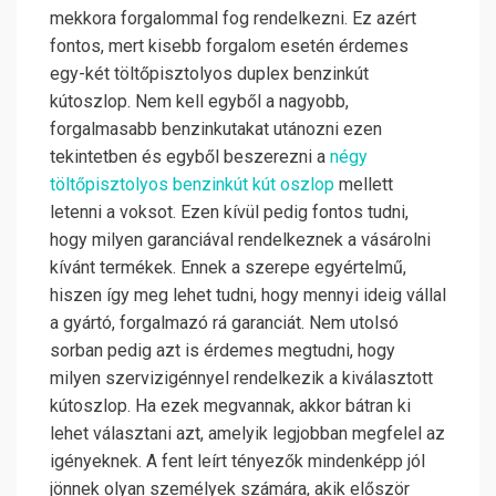
mekkora forgalommal fog rendelkezni. Ez azért
fontos, mert kisebb forgalom esetén érdemes
egy-két töltőpisztolyos duplex benzinkút
kútoszlop. Nem kell egyből a nagyobb,
forgalmasabb benzinkutakat utánozni ezen
tekintetben és egyből beszerezni a
négy
töltőpisztolyos benzinkút kút oszlop
mellett
letenni a voksot. Ezen kívül pedig fontos tudni,
hogy milyen garanciával rendelkeznek a vásárolni
kívánt termékek. Ennek a szerepe egyértelmű,
hiszen így meg lehet tudni, hogy mennyi ideig vállal
a gyártó, forgalmazó rá garanciát. Nem utolsó
sorban pedig azt is érdemes megtudni, hogy
milyen szervizigénnyel rendelkezik a kiválasztott
kútoszlop. Ha ezek megvannak, akkor bátran ki
lehet választani azt, amelyik legjobban megfelel az
igényeknek. A fent leírt tényezők mindenképp jól
jönnek olyan személyek számára, akik először