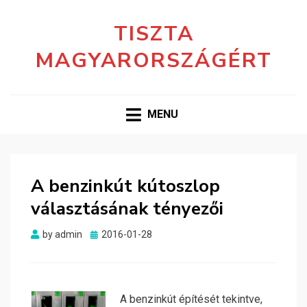
TISZTA
MAGYARORSZÁGÉRT
MENU
A benzinkút kútoszlop
választásának tényezői
Posted
by
admin
2016-01-28
on
A benzinkút építését tekintve,