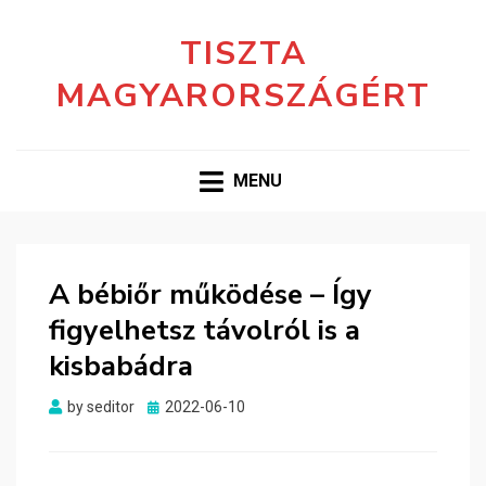
TISZTA
MAGYARORSZÁGÉRT
MENU
A bébiőr működése – Így
figyelhetsz távolról is a
kisbabádra
Posted
by
seditor
2022-06-10
on