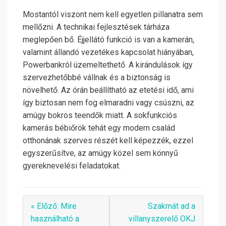
Mostantól viszont nem kell egyetlen pillanatra sem
mellőzni. A technikai fejlesztések tárháza
meglepően bő. Éjjellátó funkció is van a kamerán,
valamint állandó vezetékes kapcsolat hiányában,
Powerbankról üzemeltethető. A kirándulások így
szervezhetőbbé vállnak és a biztonság is
növelhető. Az órán beállítható az etetési idő, ami
így biztosan nem fog elmaradni vagy csúszni, az
amúgy bokros teendők miatt. A sokfunkciós
kamerás bébiőrök tehát egy modern család
otthonának szerves részét kell képezzék, ezzel
egyszerűsítve, az amúgy közel sem könnyű
gyereknevelési feladatokat.
« Előző: Mire
Szakmát ad a
használható a
villanyszerelő OKJ