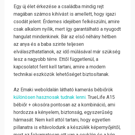
Egy új élet érkezése a családba mindig rejt
magában számos kihívást is amellett, hogy igazi
csodát jelent. Érdemes idejében felkészülni, amire
csak alkalom nyílik, mert így garantálható a nyugodt
hangulat mindenkinek. Bár az első néhány hétben
az anya és a baba szinte teljesen
elválaszthatatlanok, az idő múlásával már szükség
lesz a nagyobb térre. Ettől függetlenül, a
kapcsolatot fent kell tartani, amire a modern
technikai eszközök lehetőséget biztosítanak.
Az Emaki weboldalán látható kamerás bébiőrök
különösen hasznosak tudnak lenni.
TrueLife A15
bébiőr + okosóra pontosan az a kombináció, ami
hordozza a kényelem, biztonság, egyszerűség
hármasát. Nem kell attól tartani, hogy egyetlen
pillanatra is eltávolodunk a készülék képernyőjétől,
mert az folyamatosan ott van a csuklón és a kép