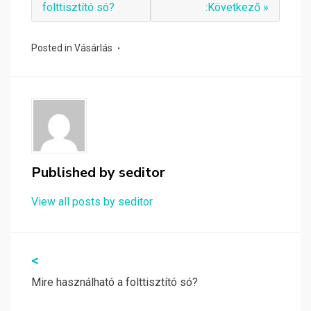
folttisztító só?
:Következő »
Posted in
Vásárlás
Published by
seditor
View all posts by seditor
Bejegyzés
<
navigáció
Mire használható a folttisztító só?