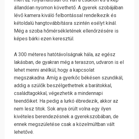
állandóan nyomon követhető. A gyerek szobájában
lévő kamera kiváló felbontással rendelkezik és
kétoldalú hangtovábbításra szintén esélyt kínál.
Még a szoba hőmérsékletének ellenőrzésére is
képes bárki ezen keresztül.
A 300 méteres hatótávolságnak hála, az egész
lakásban, de gyakran még a teraszon, udvaron is el
lehet menni anélkül, hogy a kapcsolat
megszakadna. Amíg a gyerkőc békésen szundikál,
addig a szülők beszélgethetnek a barátokkal,
családtagokkal, végezhetik a mindennapi
teendőiket. Ha pedig a lurkó ébredezik, akkor az
nem lesz titok. Sok anya örült volna egy ilyen
kivételes berendezésnek a gyerekszobában, de
ennek megszületése csak a közelmúltban vált
lehetővé.