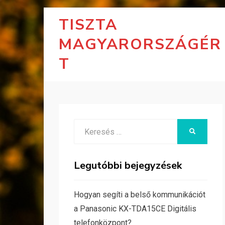
TISZTA
MAGYARORSZÁGÉR
T
Search
KERESÉS
for:
Legutóbbi bejegyzések
Hogyan segíti a belső kommunikációt
a Panasonic KX-TDA15CE Digitális
telefonközpont?