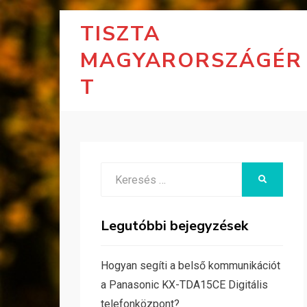
TISZTA
MAGYARORSZÁGÉR
T
Search
KERESÉS
for:
Legutóbbi bejegyzések
Hogyan segíti a belső kommunikációt
a Panasonic KX-TDA15CE Digitális
telefonközpont?