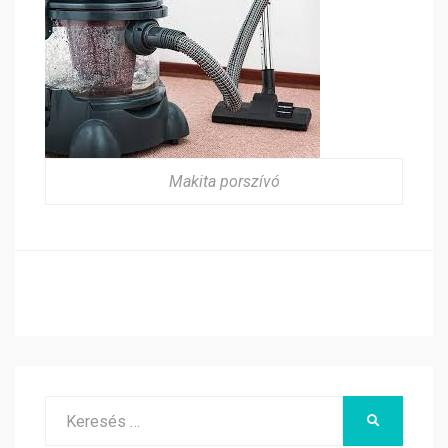
Makita porszívó
Search
KERESÉS
for: