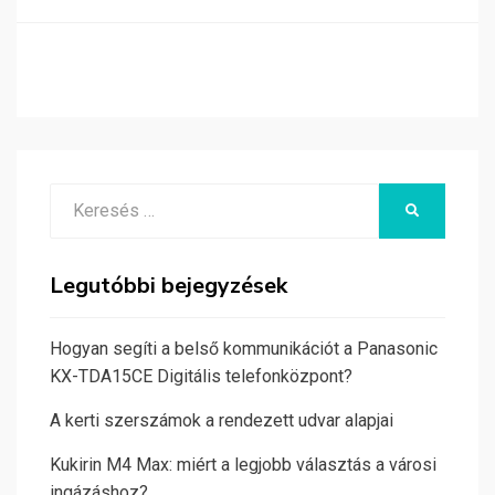
Search
KERESÉS
for:
Legutóbbi bejegyzések
Hogyan segíti a belső kommunikációt a Panasonic
KX-TDA15CE Digitális telefonközpont?
A kerti szerszámok a rendezett udvar alapjai
Kukirin M4 Max: miért a legjobb választás a városi
ingázáshoz?