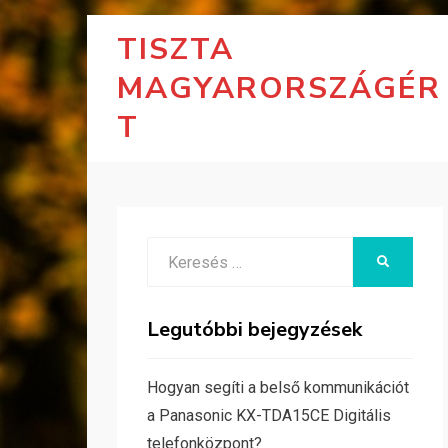
TISZTA
MAGYARORSZÁGÉR
T
Search
KERESÉS
for:
Legutóbbi bejegyzések
Hogyan segíti a belső kommunikációt
a Panasonic KX-TDA15CE Digitális
telefonközpont?