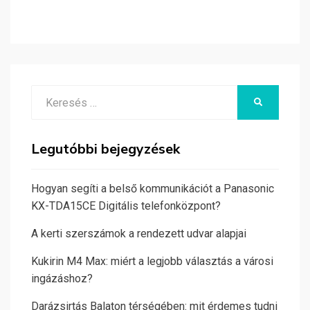
Search
KERESÉS
for:
Legutóbbi bejegyzések
Hogyan segíti a belső kommunikációt a Panasonic
KX-TDA15CE Digitális telefonközpont?
A kerti szerszámok a rendezett udvar alapjai
Kukirin M4 Max: miért a legjobb választás a városi
ingázáshoz?
Darázsirtás Balaton térségében: mit érdemes tudni